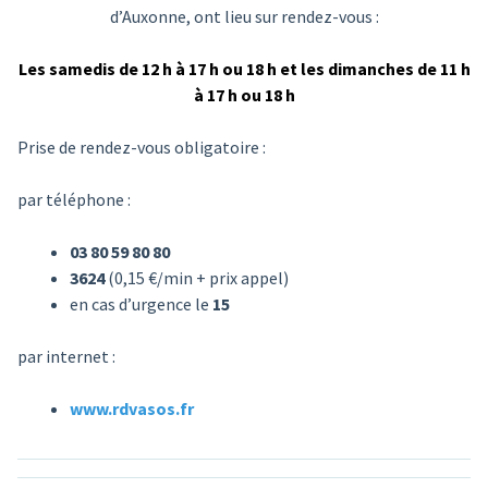
d’Auxonne, ont lieu sur rendez-vous :
Les
samedis de 12 h à 17 h ou 18 h et les dimanches de 11 h
à 17 h ou 18 h
Prise de rendez-vous obligatoire :
par téléphone :
03 80 59 80 80
3624
(0,15 €/min + prix appel)
en cas d’urgence le
15
par internet :
www.rdvasos.fr