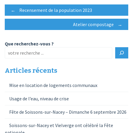
Post
←
Recensement de la population 2023
Atelier compostage
→
navigation
Que recherchez-vous ?
Articles récents
Mise en location de logements communaux
Usage de l’eau, niveau de crise
Fête de Soissons-sur-Nacey – Dimanche 6 septembre 2026
Soissons-sur-Nacey et Vielverge ont célébré la Fête
nationale