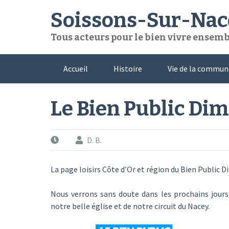
Skip
Soissons-Sur-Nac
to
content
Tous acteurs pour le bien vivre ensem
Accueil
Histoire
Vie de la commun
Le Bien Public Di
D. B.
La page loisirs Côte d’Or et région du Bien Public D
Nous verrons sans doute dans les prochains jour
notre belle église et de notre circuit du Nacey.