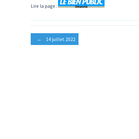
Lire la page :
Post
←
14 juillet 2022
navigation