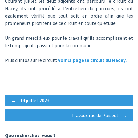
Courant juillet les deux adjoints ont parcouru le circuit du
Nacey, ils ont procédé à l’entretien du parcours, ils ont
également vérifié que tout soit en ordre afin que les
promeneurs profitent de ce circuit en toute quiétude.
Un grand merci à eux pour le travail qu’ils accomplissent et
le temps qu’ils passent pour la commune.
Plus d’infos sur le circuit:
voir la page le circuit du Nacey.
Post
←
14 juillet 2023
Travaux rue de Poiseul
→
navigation
Que recherchez-vous ?