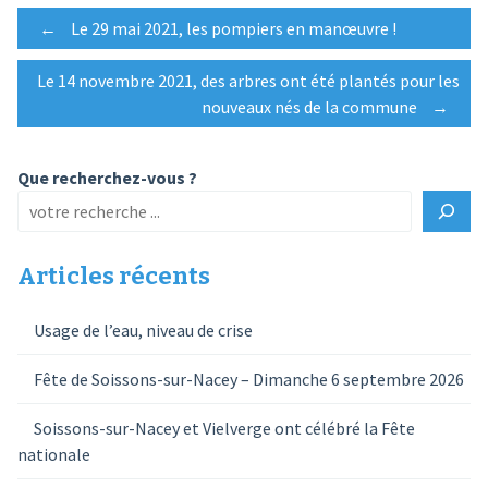
Post
←
Le 29 mai 2021, les pompiers en manœuvre !
Le 14 novembre 2021, des arbres ont été plantés pour les
navigation
nouveaux nés de la commune
→
Que recherchez-vous ?
Articles récents
Usage de l’eau, niveau de crise
Fête de Soissons-sur-Nacey – Dimanche 6 septembre 2026
Soissons-sur-Nacey et Vielverge ont célébré la Fête
nationale