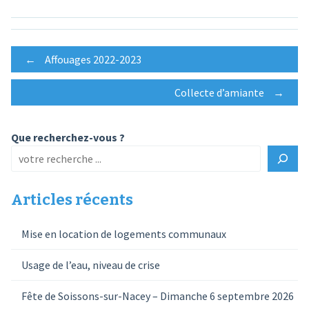
Post
←
Affouages 2022-2023
Collecte d’amiante
→
navigation
Que recherchez-vous ?
Articles récents
Mise en location de logements communaux
Usage de l’eau, niveau de crise
Fête de Soissons-sur-Nacey – Dimanche 6 septembre 2026