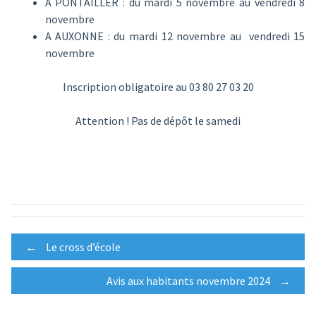
A PONTAILLER : du mardi 5 novembre au vendredi 8
novembre
A AUXONNE : du mardi 12 novembre au vendredi 15
novembre
Inscription obligatoire au 03 80 27 03 20
Attention ! Pas de dépôt le samedi
Post
←
Le cross d’école
Avis aux habitants novembre 2024
→
navigation