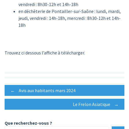
vendredi : 8h30-12h et 14h-18h
en déchèterie de Pontailler-sur-Saône : lundi, mardi,
jeudi, vendredi : 14h-18h, mercredi : 8h30-12h et 14h-
18h
Trouvez ci dessous l’affiche à télécharger.
Post
←
Avis aux habitants mars 2024
Le Frelon Asiatique
→
navigation
Que recherchez-vous ?