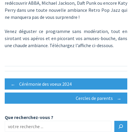
redécouvrir ABBA, Michael Jackson, Daft Punk ou encore Katy
Perry dans une toute nouvelle ambiance Retro Pop Jazz qui
ne manquera pas de vous surprendre !
Venez déguster ce programme sans modération, tout en
sirotant vos apéros et en picorant vos amuses-bouche, dans
une chaude ambiance. Téléchargez l’affiche ci-dessous.
Post
←
Cérémonie des voeux 2024
Cercles de parents
→
navigation
Que recherchez-vous ?