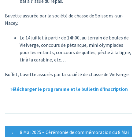
bal à l’issue du repas.
Buvette assurée par la société de chasse de Soissons-sur-
Nacey.
Le 14 juillet à partir de 14h00, au terrain de boules de
Vielverge, concours de pétanque, mini olympiades
pour les enfants, concours de quilles, pêche à la ligne,
tir à la carabine, etc…
Buffet, buvette assurés par la société de chasse de Vielverge.
Télécharger le programme et le bulletin d’inscription
Post
←
8 Mai 2025 – Cérémonie de commémoration du 8 Mai